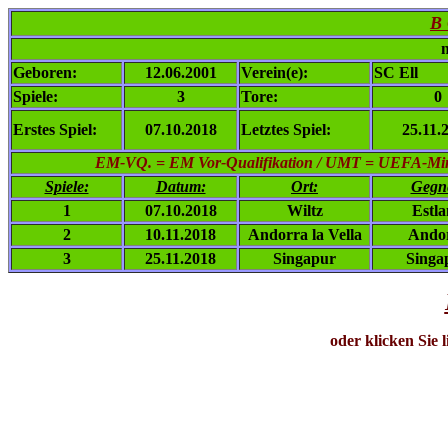
B 
n
Geboren:
12.06.2001
Verein(e):
SC Ell
Spiele:
3
Tore:
0
Erstes Spiel:
07.10.2018
Letztes Spiel:
25.11.
EM-VQ. = EM Vor-Qualifikation / UMT = UEFA-Mini-
Spiele:
Datum:
Ort:
Gegn
1
07.10.2018
Wiltz
Estl
2
10.11.2018
Andorra la Vella
Ando
3
25.11.2018
Singapur
Singa
oder klicken Sie