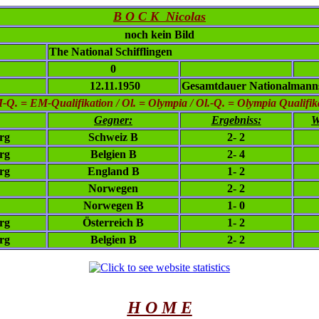
B O C K Nicolas
noch kein Bild
The National Schifflingen
0
12.11.1950
Gesamtdauer Nationalmanns
. = EM-Qualifikation / Ol. = Olympia / Ol.-Q. = Olympia Qualifikat
Gegner:
Ergebniss:
W
rg
Schweiz B
2- 2
rg
Belgien B
2- 4
rg
England B
1- 2
Norwegen
2- 2
Norwegen B
1- 0
rg
Österreich B
1- 2
rg
Belgien B
2- 2
H O M E