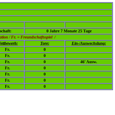
chaft:
0 Jahre 7 Monate 25 Tage
ion / Fr. = Freundschaftsspiel /
ettbewerb:
Tore:
Ein-/Auswechslung:
Fr.
0
Fr.
0
Fr.
0
46' Ausw.
Fr.
0
Fr.
0
Fr.
0
Fr.
0