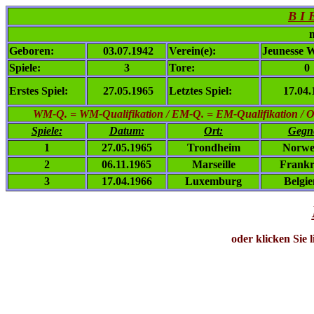
B I 
n
Geboren:
03.07.1942
Verein(e):
Jeunesse W
Spiele:
3
Tore:
0
Erstes Spiel:
27.05.1965
Letztes Spiel:
17.04.
WM-Q. = WM-Qualifikation / EM-Q. = EM-Qualifikation / Ol. 
Spiele:
Datum:
Ort:
Gegn
1
27.05.1965
Trondheim
Norwe
2
06.11.1965
Marseille
Frankr
3
17.04.1966
Luxemburg
Belgi
oder klicken Sie