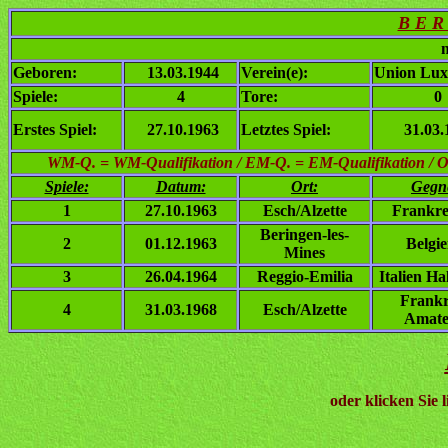
B E R
n
Geboren:
13.03.1944
Verein(e):
Union Lux
Spiele:
4
Tore:
0
Erstes Spiel:
27.10.1963
Letztes Spiel:
31.03.
WM-Q. = WM-Qualifikation / EM-Q. = EM-Qualifikation / Ol. 
Spiele:
Datum:
Ort:
Gegn
1
27.10.1963
Esch/Alzette
Frankre
Beringen-les-
2
01.12.1963
Belgi
Mines
3
26.04.1964
Reggio-Emilia
Italien Ha
Frankr
4
31.03.1968
Esch/Alzette
Amate
oder klicken Sie