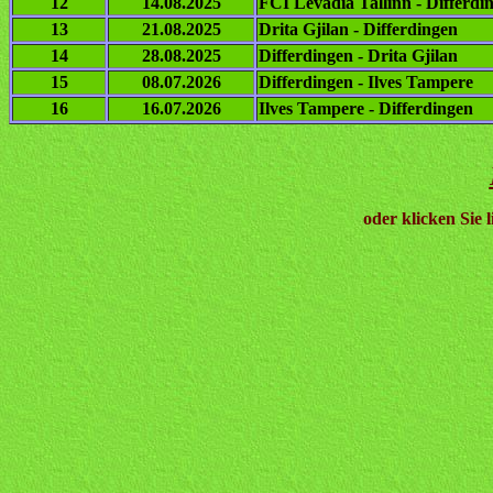
12
14.08.2025
FCI Levadia Tallinn - Differdi
13
21.08.2025
Drita Gjilan - Differdingen
14
28.08.2025
Differdingen - Drita Gjilan
15
08.07.2026
Differdingen - Ilves Tampere
16
16.07.2026
Ilves Tampere - Differdingen
oder klicken Sie