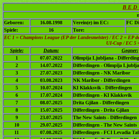
B E D 
n
Geboren:
16.08.1998
Verein(e) im EC:
FC Di
Spiele:
16
Tore:
EC 1
= Champions League (EP der Landesmeister) / EC 2 = EP de
UI-Cup / EC 5 
Spiele:
Datum:
Gegner:
1
07.07.2022
Olimpija Ljubljana - Differdin
2
14.07.2022
Differdingen - Olimpija Ljublj
3
27.07.2023
Differdingen - NK Maribor
4
03.08.2023
NK Maribor - Differdingen
5
10.07.2024
KI Klakksvik - Differdingen
6
17.07.2024
Differdingen - KI Klakksvik
7
08.07.2025
Drita Gjilan - Differdingen
8
15.07.2025
Differdingen - Drita Gjilan
9
23.07.2025
The New Saints - Differdingen
10
29.07.2025
Differdingen - The New Saints
11
07.08.2025
Differdingen - FCI Levadia Tal