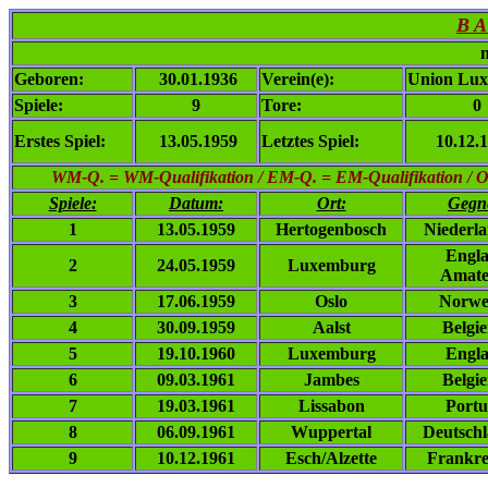
B A
n
Geboren:
30.01.1936
Verein(e):
Union Lux
Spiele:
9
Tore:
0
Erstes Spiel:
13.05.1959
Letztes Spiel:
10.12.
WM-Q. = WM-Qualifikation / EM-Q. = EM-Qualifikation / Ol. 
Spiele:
Datum:
Ort:
Gegn
1
13.05.1959
Hertogenbosch
Niederl
Engl
2
24.05.1959
Luxemburg
Amate
3
17.06.1959
Oslo
Norwe
4
30.09.1959
Aalst
Belgi
5
19.10.1960
Luxemburg
Engl
6
09.03.1961
Jambes
Belgi
7
19.03.1961
Lissabon
Portu
8
06.09.1961
Wuppertal
Deutsch
9
10.12.1961
Esch/Alzette
Frankre