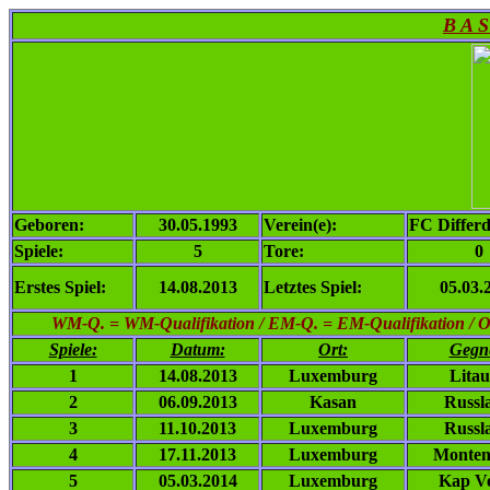
B A S
Geboren:
30.05.1993
Verein(e):
FC Differd
Spiele:
5
Tore:
0
Erstes Spiel:
14.08.2013
Letztes Spiel:
05.03.
WM-Q. = WM-Qualifikation / EM-Q. = EM-Qualifikation / Ol. 
Spiele:
Datum:
Ort:
Gegn
1
14.08.2013
Luxemburg
Lita
2
06.09.2013
Kasan
Russl
3
11.10.2013
Luxemburg
Russl
4
17.11.2013
Luxemburg
Monten
5
05.03.2014
Luxemburg
Kap V