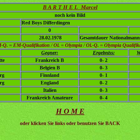
B A R T H E L Marcel
noch kein Bild
Red Boys Differdingen
0
28.02.1978
Gesamtdauer Nationalmanns
. = EM-Qualifikation / Ol. = Olympia / Ol.-Q. = Olympia Qualifikat
Gegner:
Ergebniss:
W
tte
Frankreich B
0- 2
Belgien B
0- 3
rg
Finnland
0- 1
rg
England
0- 2
Italien
0- 3
Frankreich Amateure
0- 4
H O M E
oder klicken Sie links oder benutzen Sie BACK