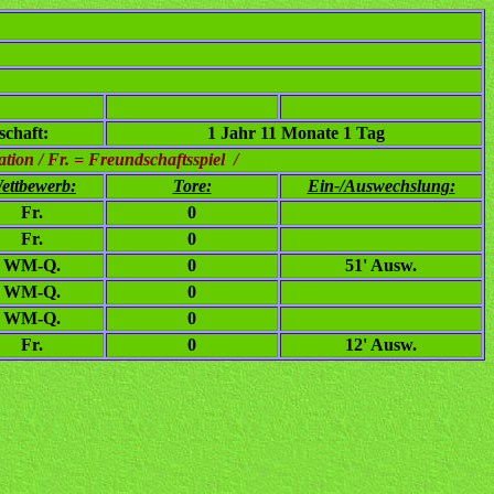
chaft:
1 Jahr 11 Monate 1 Tag
ion / Fr. = Freundschaftsspiel /
ettbewerb:
Tore:
Ein-/Auswechslung:
Fr.
0
Fr.
0
WM-Q.
0
51' Ausw.
WM-Q.
0
WM-Q.
0
Fr.
0
12' Ausw.