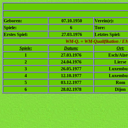
Geboren:
07.10.1950
Verein(e):
Spiele:
6
Tore:
Erstes Spiel:
27.03.1976
Letztes Spiel:
WM-Q. = WM-Qualifikation / EM-Q
Spiele:
Datum:
Ort:
1
27.03.1976
Esch/Alze
2
24.04.1976
Lierse
3
26.05.1977
Luxembu
4
12.10.1977
Luxembu
5
03.12.1977
Rom
6
28.02.1978
Dijon