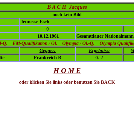
B A C H Jacques
noch kein Bild
Jeunesse Esch
0
10.12.1961
Gesamtdauer Nationalmanns
. = EM-Qualifikation / Ol. = Olympia / Ol.-Q. = Olympia Qualifikat
Gegner:
Ergebniss:
W
tte
Frankreich B
0- 2
H O M E
oder klicken Sie links oder benutzen Sie BACK