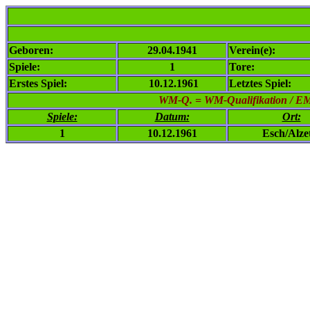
Geboren:
29.04.1941
Verein(e):
Spiele:
1
Tore:
Erstes Spiel:
10.12.1961
Letztes Spiel:
WM-Q. = WM-Qualifikation / EM-Q
Spiele:
Datum:
Ort:
1
10.12.1961
Esch/Alze