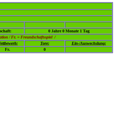
chaft:
0 Jahre 0 Monate 1 Tag
ion / Fr. = Freundschaftsspiel /
ettbewerb:
Tore:
Ein-/Auswechslung:
Fr.
0