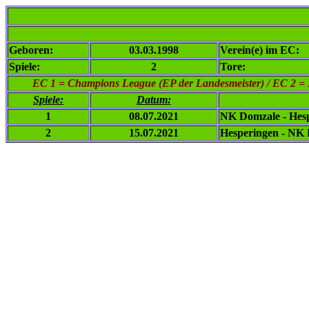
Geboren:
03.03.1998
Verein(e) im EC:
Spiele:
2
Tore:
EC 1
= Champions League (EP der Landesmeister) / EC 2 = 
Spiele:
Datum:
1
08.07.2021
NK Domzale - Hes
2
15.07.2021
Hesperingen - NK