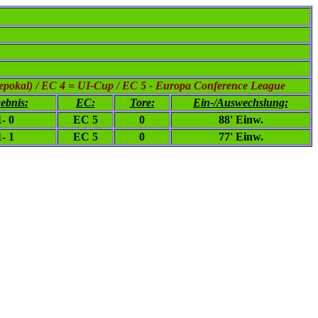
epokal) / EC 4 = UI-Cup / EC 5 - Europa Conference League
ebnis:
EC:
Tore:
Ein-/Auswechslung:
1- 0
EC 5
0
88' Einw.
1- 1
EC 5
0
77' Einw.