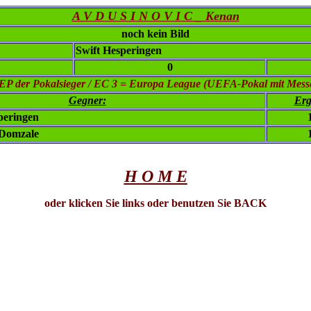
A V D U S I N O V I C _ Kenan
noch kein Bild
Swift Hesperingen
0
EP der Pokalsieger / EC 3 = Europa League (UEFA-Pokal mit Mess
Gegner:
Erg
peringen
 Domzale
H O M E
oder klicken Sie links oder benutzen Sie BACK