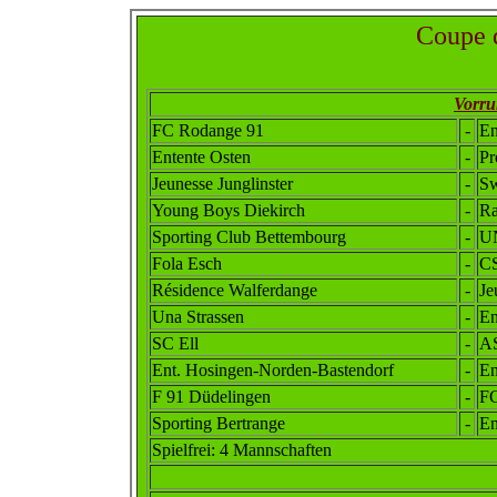
Coupe d
Vorru
FC Rodange 91
-
En
Entente Osten
-
Pr
Jeunesse Junglinster
-
Sw
Young Boys Diekirch
-
Ra
Sporting Club Bettembourg
-
UN
Fola Esch
-
C
Résidence Walferdange
-
Je
Una Strassen
-
En
SC Ell
-
A
Ent. Hosingen-Norden-Bastendorf
-
En
F 91 Düdelingen
-
FC
Sporting Bertrange
-
En
Spielfrei: 4 Mannschaften