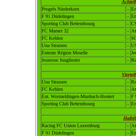
Achtel
Progrès Niederkorn
-
En
F 91 Düdelingen
-
En
Sporting Club Bettembourg
-
C
FC Mamer 32
-
At
FC Kehlen
-
SC
Una Strassen
-
US
Entente Région Moselle
-
Je
Jeunesse Junglinster
-
Ra
Viertel
Una Strassen
-
Ra
FC Kehlen
-
At
Ent
.
Wormeldingen-Munbac
h
-Hostert
-
F 
Sporting Club Bettembourg
-
En
Halbfi
Racing FC Union Luxemburg
-
At
F 91 Düdelingen
-
En