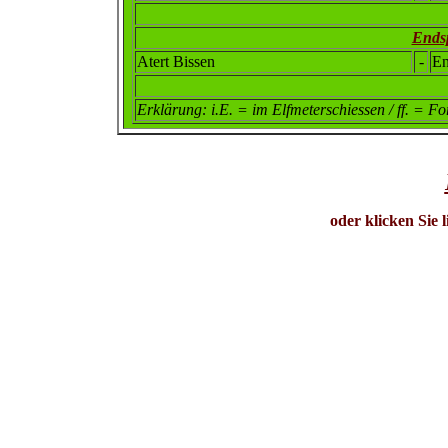
Endsp
Atert Bissen
-
En
Erklärung: i.E. = im Elfmeterschiessen / ff. = For
oder klicken Sie