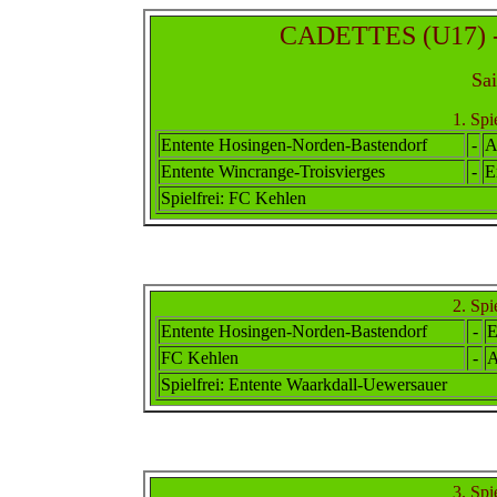
CADETTES (U17) - K
Sa
1. Spi
Entente Hosingen-Norden-Bastendorf
-
A
Ent
ente
Wincrange-Troisvierges
-
E
Spielfrei: FC Kehlen
2. Spi
Entente Hosingen-Norden-Bastendorf
-
E
FC Kehlen
-
A
Spielfrei: Ent
ente
Waarkdall-Ue
wersauer
3. Spi