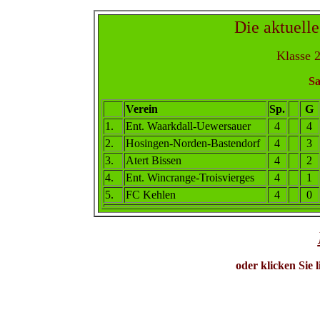
Die aktuelle
Klasse 2
Sa
Verein
Sp.
G
1
.
Ent. Waarkdall-Ue
wersauer
4
4
2.
Hosingen-Norden-Bastendorf
4
3
3
.
Atert Bissen
4
2
4
.
Ent. Wincrange-Troisvierges
4
1
5.
FC Kehle
n
4
0
oder klicken Sie