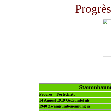
Progrè
Stammbaum 
Progrès = Fortschritt
14 August 1919 Gegründet als
1940 Zwangsumbenennung in