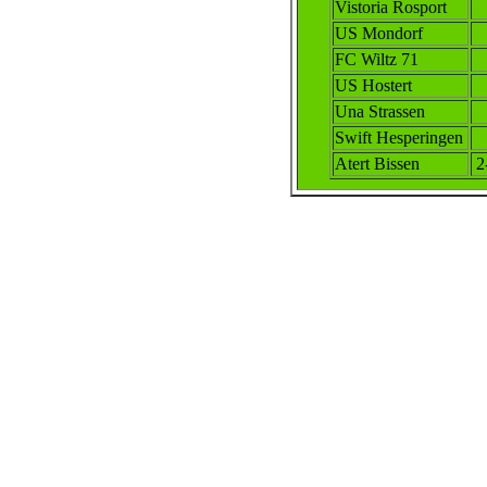
Vistoria Rosport
US Mondorf
FC Wiltz 71
US Hostert
Una Strassen
Swift Hesperingen
Atert Bissen
2