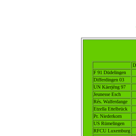
D
F 91 Düdelingen
Differdingen 03
UN Käerjéng 97
Jeunesse Esch
Rés. Walferdange
Etzella Ettelbrück
Pr. Niederkorn
US Rümelingen
RFCU Luxemburg