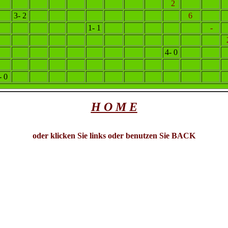
2
3- 2
6
1- 1
-
4- 0
- 0
H O M E
oder klicken Sie links oder benutzen Sie BACK