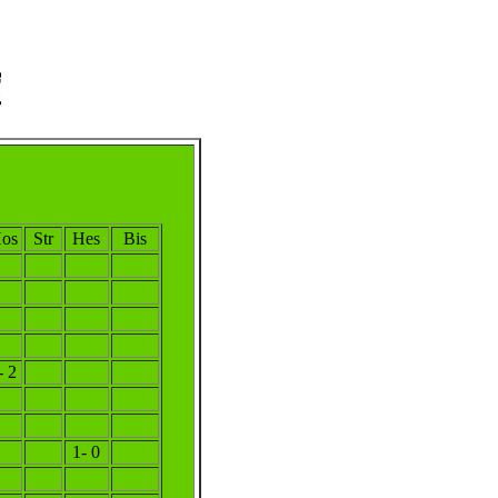
os
Str
Hes
Bis
- 2
1- 0