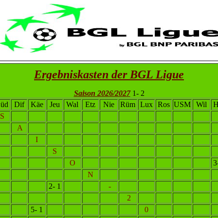
Ergebniskasten der BGL Ligue
Saison 2026/2027
1- 2
üd
Dif
Käe
Jeu
Wal
Etz
Nie
Rüm
Lux
Ros
USM
Wil
H
S
A
I
S
O
3
N
2- 1
-
2
5- 1
0