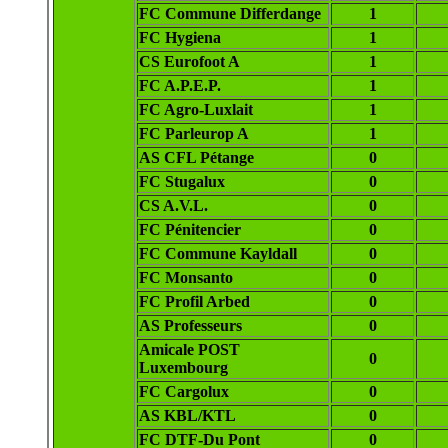
FC Commune Differdange
1
FC Hygiena
1
CS Eurofoot A
1
FC A.P.E.P.
1
FC Agro-Luxlait
1
FC Parleurop A
1
AS CFL Pétange
0
FC Stugalux
0
CS A.V.L.
0
FC Pénitencier
0
FC Commune Kayldall
0
FC Monsanto
0
FC Profil Arbed
0
AS Professeurs
0
Amicale POST
0
Luxembourg
FC Cargolux
0
AS KBL/KTL
0
FC DTF-Du Pont
0