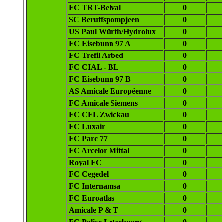
FC TRT-Belval
0
SC Beruffspompjeen
0
US Paul Würth/Hydrolux
0
FC Eisebunn 97 A
0
FC Trefil Arbed
0
FC CIAL - BL
0
FC Eisebunn 97 B
0
AS Amicale Européenne
0
FC Amicale Siemens
0
FC CFL Zwickau
0
FC Luxair
0
FC Parc 77
0
FC Arcelor Mittal
0
Royal FC
0
FC Cegedel
0
FC Internamsa
0
FC Euroatlas
0
Amicale P & T
0
FC Police Letzebuerg
0