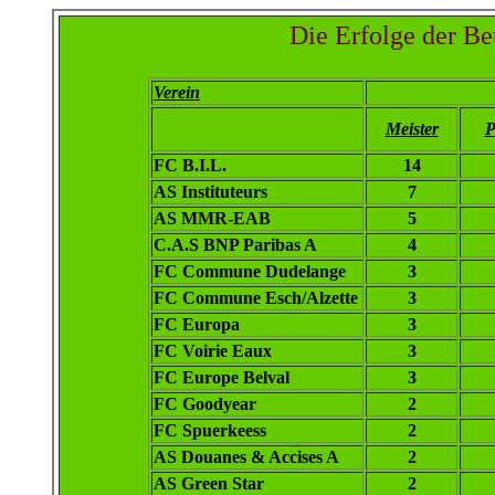
Die Erfolge der Be
Verein
Meister
P
FC B.I.L.
14
AS Instituteurs
7
AS MMR-EAB
5
C.A.S BNP Paribas A
4
FC Commune Dudelange
3
FC Commune Esch/Alzette
3
FC Europa
3
FC Voirie Eaux
3
FC Europe Belval
3
FC Goodyear
2
FC Spuerkeess
2
AS Douanes & Accises A
2
AS Green Star
2