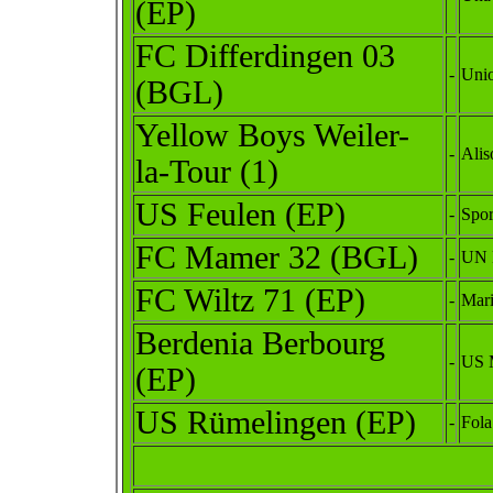
(EP)
FC Differdingen 03
-
Unio
(BGL)
Yellow Boys Weiler-
-
Alis
la-Tour (1)
US Feulen (EP)
-
Spor
FC Mamer 32 (BGL)
-
UN 
FC Wiltz 71 (EP)
-
Mari
Berdenia Berbourg
-
US 
(EP)
US Rümelingen (EP)
-
Fola