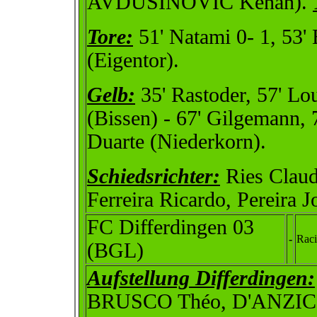
AVDUSINOVIC Kenan).
Tore:
51' Natami 0- 1, 53' 
(Eigentor).
Gelb:
35' Rastoder, 57' Lo
(Bissen) - 67' Gilgemann, 
Duarte (Niederkorn).
Schiedsrichter:
Ries Claud
Ferreira Ricardo, Pereira 
FC Differdingen 03
-
Rac
(BGL)
Aufstellung Differdingen:
BRUSCO Théo, D'ANZICO