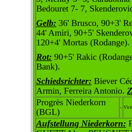
Bedouret 7- 7, Skenderovic
Gelb:
36' Brusco, 90+3' Re
44' Amiri, 90+5' Skenderov
120+4' Mortas (Rodange).
Rot:
90+5' Rakic (Rodange
Bank).
Schiedsrichter:
Biever Céd
Armin, Ferreira Antonio.
Z
Progrès Niederkorn
-
Vict
(BGL)
Aufstellung Niederkorn:
F