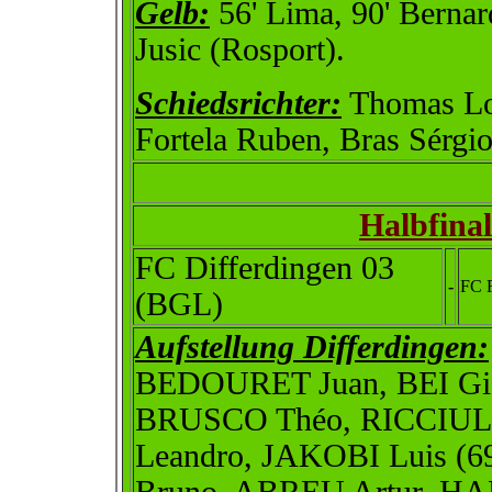
Gelb:
56' Lima, 90' Bernard
Jusic (Rosport).
Schiedsrichter:
Thomas Loï
Fortela Ruben, Bras Sérgi
Halbfina
FC Differdingen 03
-
FC 
(BGL)
Aufstellung Differdingen:
BEDOURET Juan, BEI Gia
BRUSCO Théo, RICCIUL
Leandro, JAKOBI Luis (6