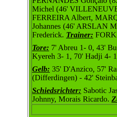
FERNANDES Gonçalo (8
Michel (46' VILLENEUV
FERREIRA Albert, MAR
Johannes (46' ARSLAN 
Frederick.
Trainer:
FORKE
Tore:
7' Abreu 1- 0, 43' Bu
Kyereh 3- 1, 70' Hadji 4- 1
Gelb:
35' D'Anzico, 57' Rau
(Differdingen) - 42' Steinb
Schiedsrichter:
Sabotic Ja
Johnny, Morais Ricardo.
Z