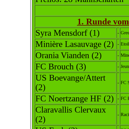
1. Runde vom 
Syra Mensdorf (1)
-
Gree
Minière Lasauvage (2)
-
Etoi
Orania Vianden (2)
-
Mine
FC Brouch (3)
-
Jeun
US Boevange/Attert
-
FC S
(2)
FC Noertzange HF (2)
-
FC P
Claravallis Clervaux
-
Raci
(2)