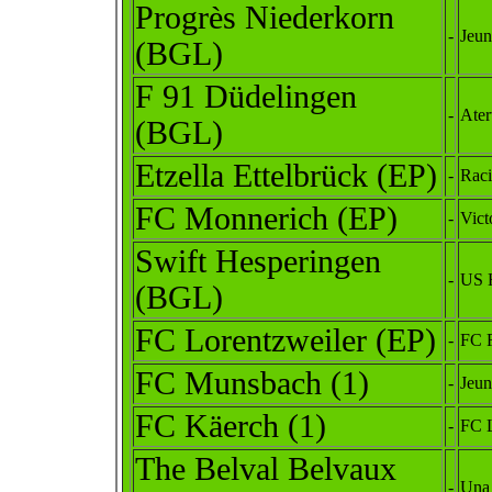
Progrès Niederkorn
-
Jeun
(BGL)
F 91 Düdelingen
-
Ater
(BGL)
Etzella Ettelbrück (EP)
-
Rac
FC Monnerich (EP)
-
Vict
Swift Hesperingen
-
US 
(BGL)
FC Lorentzweiler (EP)
-
FC 
FC Munsbach (1)
-
Jeu
FC Käerch (1)
-
FC 
The Belval Belvaux
-
Una 