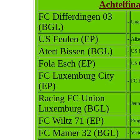
Achtelfin
FC Differdingen 03
-
Una 
(BGL)
US Feulen (EP)
-
Alis
Atert Bissen (BGL)
-
US 
Fola Esch (EP)
-
US 
FC Luxemburg City
-
FC 
(EP)
Racing FC Union
-
Jeu
Luxemburg (BGL)
FC Wiltz 71 (EP)
-
Prog
FC Mamer 32 (BGL)
-
Vict