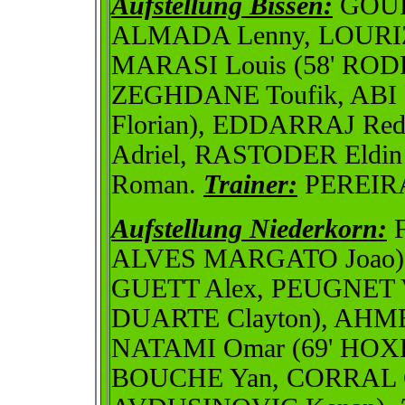
Aufstellung Bissen:
GOURA
ALMADA Lenny, LOURIZ
MARASI Louis (58' ROD
ZEGHDANE Toufik, ABI 
Florian), EDDARRAJ R
Adriel, RASTODER Eldin
Roman.
Trainer:
PEREIRA 
Aufstellung Niederkorn:
F
ALVES MARGATO Joao)
GUETT Alex, PEUGNET Vi
DUARTE Clayton), AHME
NATAMI Omar (69' HOXHA
BOUCHE Yan, CORRAL G