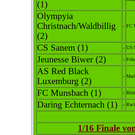
(1)
Olympyia
Christnach/Waldbillig
-
FC W
(2)
CS Sanem (1)
-
US 
Jeunesse Biwer (2)
-
Fola
AS Red Black
-
Mari
Luxemburg (2)
FC Munsbach (1)
-
Rési
Daring Echternach (1)
-
Rac
1/16 Finale vo