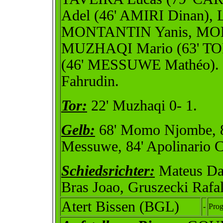
Adel (46' AMIRI Dinan)
MONTANTIN Yanis, MON
MUZHAQI Mario (63' TO
(46' MESSUWE Mathéo).
Fahrudin.
Tor:
22' Muzhaqi 0- 1.
Gelb:
68' Momo Njombe, 85
Messuwe, 84' Apolinario 
Schiedsrichter:
Mateus Dan
Bras Joao, Gruszecki Rafa
Atert Bissen (BGL)
-
Prog