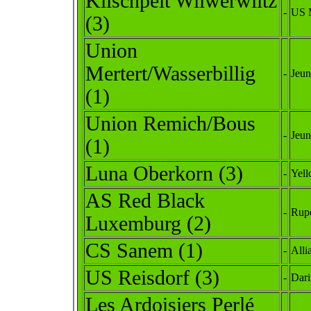
Kiischpelt Wilwerwiltz
-
US M
(3)
Union
Mertert/Wasserbillig
-
Jeun
(1)
Union Remich/Bous
-
Jeun
(1)
Luna Oberkorn (3)
-
Yell
AS Red Black
-
Rupe
Luxemburg (2)
CS Sanem (1)
-
Alli
US Reisdorf (3)
-
Dari
Les Ardoisiers Perlé