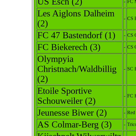
US Esch (2)
-
FC 
Les Aiglons Dalheim
-
CS B
(2)
FC 47 Bastendorf (1)
-
CS O
FC Biekerech (3)
-
CS 
Olympyia
Christnach/Waldbillig
-
SC E
(2)
Etoile Sportive
-
FC K
Schouweiler (2)
Jeunesse Biwer (2)
-
Red 
AS Colmar-Berg (3)
-
Tric