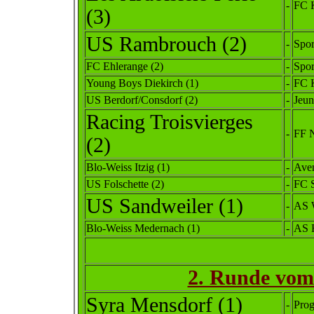
-
FC K
(3)
US Rambrouch (2)
-
Spor
FC Ehlerange (2)
-
Spor
Young Boys Diekirch (1)
-
FC K
US Berdorf/Consdorf (2)
-
Jeun
Racing Troisvierges
-
FF N
(2)
Blo-Weiss Itzig (1)
-
Aven
US Folschette (2)
-
FC S
US Sandweiler (1)
-
AS W
Blo-Weiss Medernach (1)
-
AS H
2. Runde vom 
Syra Mensdorf (1)
-
Prog