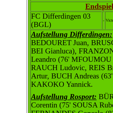
Endspie
FC Differdingen 03
-
Vict
(BGL)
Aufstellung Differdingen:
BEDOURET Juan, BRUSCO
BEI Gianluca), FRANZO
Leandro (76' MFOUMOU B
RAUCH Ludovic, REIS Br
Artur, BUCH Andreas (63
KAKOKO Yannick.
Aufstellung Rosport:
BÜRG
Corentin (75' SOUSA Ru