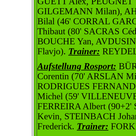
GUETT Alex, PEUGNET Vi
GILGEMANN Milan), A
Bilal (46' CORRAL GAR
Thibaut (80' SACRAS Céd
BOUCHE Yan, AVDUSIN
Flavjo).
Trainer:
REYDEL 
Aufstellung Rosport:
BÜRG
Corentin (70' ARSLAN Mik
RODRIGUES FERNANDE
Michel (59' VILLENEUV
FERREIRA Albert (90+2
Kevin, STEINBACH Joh
Frederick.
Trainer:
FORKE