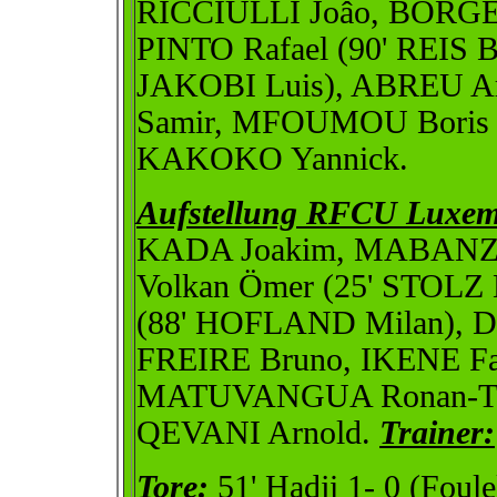
RICCIULLI Joâo, BORGE
PINTO Rafael (90' REIS 
JAKOBI Luis), ABREU Art
Samir, MFOUMOU Boris 
KAKOKO Yannick.
Aufstellung RFCU Luxem
KADA Joakim, MABANZ
Volkan Ömer (25' STOL
(88' HOFLAND Milan), 
FREIRE Bruno, IKENE Fa
MATUVANGUA Ronan-Tay
QEVANI Arnold.
Trainer:
Tore:
51' Hadji 1- 0 (Foulel