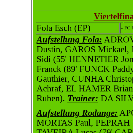
Viertelfin
Fola Esch (EP)
-
FC 
Aufstellung Fola:
ADROVI
Dustin, GAROS Mickael
Sidi (55' HENNETIER J
Franck (89' FUNCK Pad
Gauthier, CUNHA Christo
Achraf, EL HAMER Bri
Ruben).
Trainer:
DA SILV
Aufstellung Rodange:
APO
MORTAS Paul, PEPRAH 
TAVEIRA Lucas (79' CA