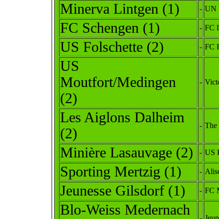
Minerva Lintgen (1)
-
UN 
FC Schengen (1)
-
FC 
US Folschette (2)
-
FC 
US
Moutfort/Medingen
-
Vict
(2)
Les Aiglons Dalheim
-
The 
(2)
Minière Lasauvage (2)
-
US F
Sporting Mertzig (1)
-
Alis
Jeunesse Gilsdorf (1)
-
FC 
Blo-Weiss Medernach
-
Jeun