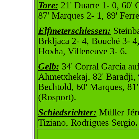
Tore:
21' Duarte 1- 0, 60' 
87' Marques 2- 1, 89' Ferre
Elfmeterschiessen:
Steinba
Brkljaca 2- 4, Bouché 3- 4
Hoxha, Villeneuve 3- 6.
Gelb:
34' Corral Garcia auf
Ahmetxhekaj, 82' Baradji, 
Bechtold, 60' Marques, 81' 
(Rosport).
Schiedsrichter:
Müller Jér
Tiziano, Rodrigues Sergio