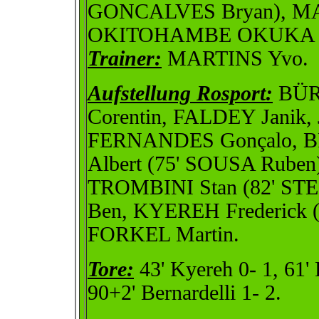
GONCALVES Bryan), MA
OKITOHAMBE OKUKA Ra
Trainer:
MARTINS Yvo.
Aufstellung Rosport:
BÜRG
Corentin, FALDEY Janik
FERNANDES Gonçalo, B
Albert (75' SOUSA Rube
TROMBINI Stan (82' ST
Ben, KYEREH Frederick 
FORKEL Martin.
Tore:
43' Kyereh 0- 1, 61' P
90+2' Bernardelli 1- 2.