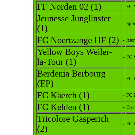
FF Norden 02 (1)
-
FC 
Jeunesse Junglinster
-
Spor
(1)
FC Noertzange HF (2)
-
Ater
Yellow Boys Weiler-
-
FC S
la-Tour (1)
Berdenia Berbourg
-
FC K
(EP)
FC Käerch (1)
-
FC 
FC Kehlen (1)
-
Etze
Tricolore Gasperich
-
FC L
(2)