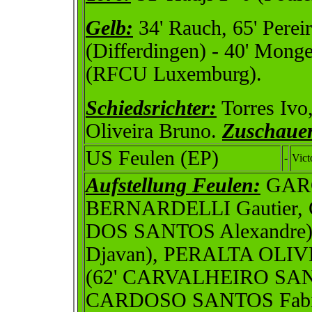
Gelb:
34' Rauch, 65' Pereir
(Differdingen) - 40' Mong
(RFCU Luxemburg).
Schiedsrichter:
Torres Ivo
Oliveira Bruno.
Zuschaue
US Feulen (EP)
-
Vict
Aufstellung Feulen:
GARC
BERNARDELLI Gautier, 
DOS SANTOS Alexandre)
Djavan), PERALTA OLIV
(62' CARVALHEIRO SANT
CARDOSO SANTOS Fabio,