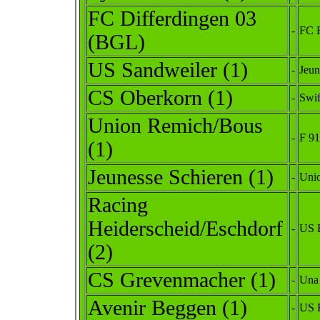
FC Differdingen 03
-
FC E
(BGL)
US Sandweiler (1)
-
Jeu
CS Oberkorn (1)
-
Swif
Union Remich/Bous
-
F 9
(1)
Jeunesse Schieren (1)
-
Unio
Racing
Heiderscheid/Eschdorf
-
US 
(2)
CS Grevenmacher (1)
-
Una 
Avenir Beggen (1)
-
US 