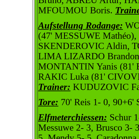
Bruno, ABREU Artur, HA
MFOUMOU Boris.
Train
Aufstellung Rodange:
WOL
(47' MESSUWE Mathéo),
SKENDEROVIC Aldin, T
LIMA LIZARDO Brandon
MONTANTIN Yanis (81' B
RAKIC Luka (81' CIVOVI
Trainer:
KUDUZOVIC Fah
Tore:
70' Reis 1- 0, 90+6' 
Elfmeterchiessen:
Schur 1-
Messuwe 2- 3, Brusco 3- 3,
5, Mendy 5- 5, Caradonna 