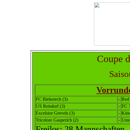
Coupe 
Saiso
Vorrunde
FC Biekerech (3)
-
Red 
US Reisdorf (3)
-
FC 7
Excelsior Grevels (3)
-
Kiis
Tricolore Gasperich (2)
-
Unio
Freilos: 28 Mannschaften