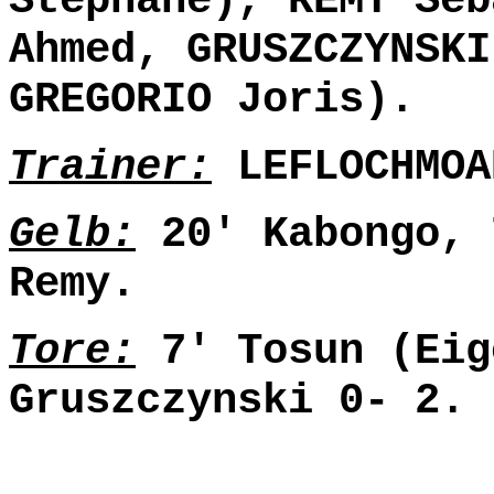
Stéphane), REMY Séb
Ahmed, GRUSZCZYNSKI
GREGORIO Joris).
Trainer:
LEFLOCHMOA
Gelb:
20' Kabongo, 
Remy.
Tore:
7' Tosun (Eig
Gruszczynski 0- 2.