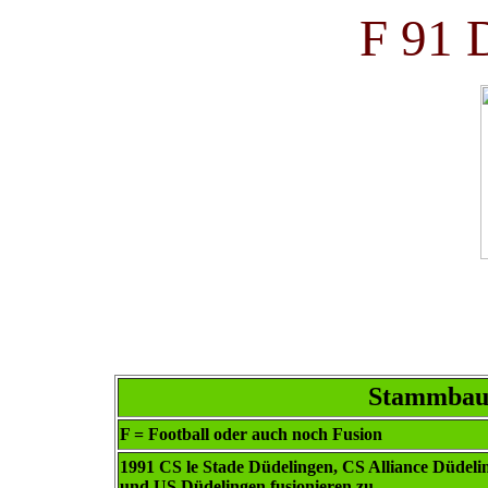
F 91 
Stammbaum
F = Football oder auch noch Fusion
1991 CS le Stade Düdelingen, CS Alliance Düdeli
und US Düdelingen fusionieren zu