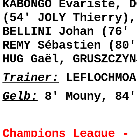
KABONGO Evariste, D
(54' JOLY Thierry),
BELLINI Johan (76' 
REMY Sébastien (80'
HUG Gaël, GRUSZCZYN
Trainer:
LEFLOCHMOA
Gelb:
8' Mouny, 84'
Champions League - 